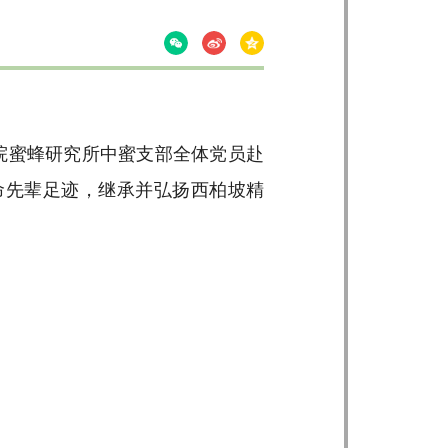
学院蜜蜂研究所中蜜支部全体党员赴
命先辈足迹，继承并弘扬西柏坡精