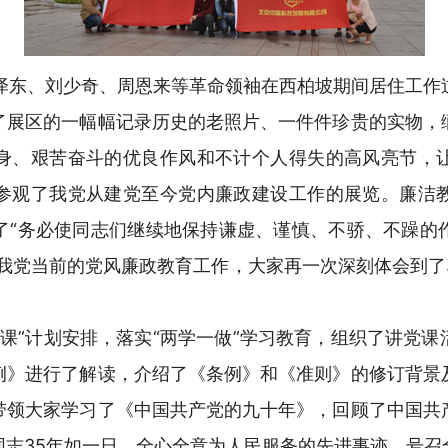
东、刘少奇、周恩来等革命领袖在西柏坡期间居住工作
了展区的一幅幅记录历史的老照片、一件件珍贵的实物，
身、艰苦奋斗的优良作风和不计个人得失的高风亮节，
参观了我党从建党至今党内廉政建设工作的展览。廉洁
了“务必使同志们继续地保持谦虚、谨慎、不骄、不躁的
我党当前的党风廉政教育工作，大家再一次深刻体会到了
课”计划安排，落实“两学一做”学习教育，组织了讲党课
例》进行了解读，介绍了《条例》和《准则》的修订背景
带领大家学习了《中国共产党的九十年》，回顾了中国共
同志35年如一日，全心全意为人民服务的先进事迹，号召