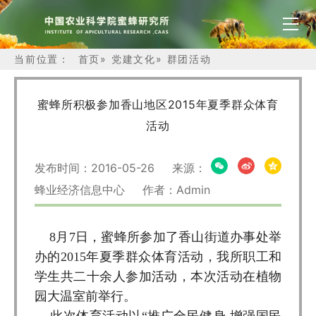
当前位置：
首页
»
党建文化
»
群团活动
蜜蜂所积极参加香山地区2015年夏季群众体育
活动
发布时间：2016-05-26 来源：
蜂业经济信息中心 作者：Admin
8月7日，蜜蜂所参加了香山街道办事处举
办的2015年夏季群众体育活动，我所职工和
学生共二十余人参加活动，本次活动在植物
园大温室前举行。
此次体育活动以“推广全民健身 增强国民