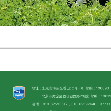
地址：北京市海淀区香山北沟一号 邮编：100093
北京市海淀区圆明园西路2号院 邮编：10019
电话：010-62593512，010-62592440 iar.caa