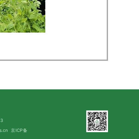
3
s.cn
京ICP备