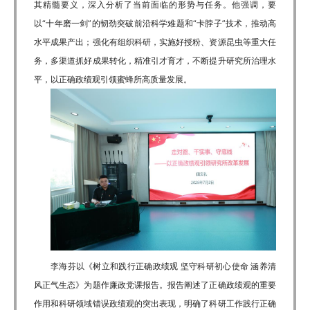
其精髓要义，深入分析了当前面临的形势与任务。他强调，要
以“十年磨一剑”的韧劲突破前沿科学难题和“卡脖子”技术，推动高
水平成果产出；强化有组织科研，实施好授粉、资源昆虫等重大任
务，多渠道抓好成果转化，精准引才育才，不断提升研究所治理水
平，以正确政绩观引领蜜蜂所高质量发展。
李海芬以《树立和践行正确政绩观 坚守科研初心使命 涵养清
风正气生态》为题作廉政党课报告。报告阐述了正确政绩观的重要
作用和科研领域错误政绩观的突出表现，明确了科研工作践行正确