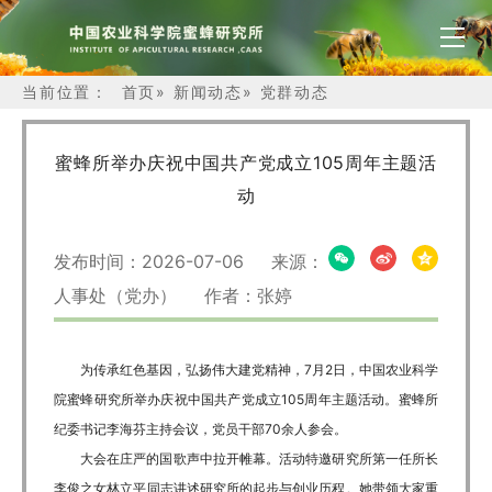
当前位置：
首页
»
新闻动态
»
党群动态
蜜蜂所举办庆祝中国共产党成立105周年主题活
动
发布时间：2026-07-06 来源：
人事处（党办） 作者：张婷
为传承红色基因，弘扬伟大建党精神，7月2日，中国农业科学
院蜜蜂研究所举办庆祝中国共产党成立105周年主题活动。蜜蜂所
纪委书记李海芬主持会议，党员干部70余人参会。
大会在庄严的国歌声中拉开帷幕。活动特邀研究所第一任所长
李俊之女林立平同志讲述研究所的起步与创业历程。她带领大家重