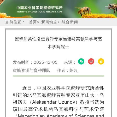
当前位置：
首页
»
新闻动态
»
综合新闻
蜜蜂所柔性引进育种专家当选马其顿科学与艺
术学院院士
发布时间：2025-12-05 来源：
蜜蜂资源与育种团队 作者：陈超
近日，中国农业科学院蜜蜂研究所柔性
引进的北马其顿蜜蜂育种专家亚历山大・乌
祖诺夫（Aleksandar Uzunov）教授当选为
该国最高学术机构马其顿科学与艺术学院
（Macedonian Academy of Sciences and