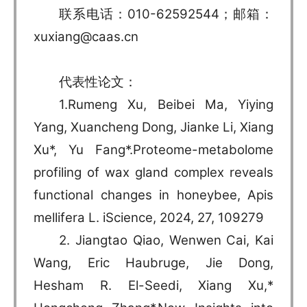
联系电话：010-62592544；邮箱：
xuxiang@caas.cn
代表性论文：
1.Rumeng Xu, Beibei Ma, Yiying
Yang, Xuancheng Dong, Jianke Li, Xiang
Xu*, Yu Fang*.Proteome-metabolome
profiling of wax gland complex reveals
functional changes in honeybee, Apis
mellifera L. iScience, 2024, 27, 109279
2. Jiangtao Qiao, Wenwen Cai, Kai
Wang, Eric Haubruge, Jie Dong,
Hesham R. El-Seedi, Xiang Xu,*