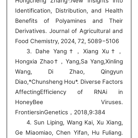
Hongcheng Zhang*.New Insights into
Identification, Distribution, and Health
Benefits of Polyamines and Their
Derivatives. Journal of Agricultural and
Food Chemistry, 2024, 72, 5089−5106
3. Dahe Yang†，Xiang Xu†，
Hongxia Zhao†，Yang,Sa Yang,Xinling
Wang, Di Zhao, Qingyun
Diao,*Chunsheng Hou*. Diverse Factors
AffectingEfficiency of RNAi in
HoneyBee Viruses.
FrontiersinGenetics，2018,9:384
4. Sun Liping, Wang Kai, Xu Xiang,
Ge Miaomiao, Chen Yifan, Hu Fuliang.