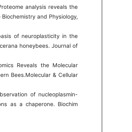
Proteome analysis reveals the
e Biochemistry and Physiology,
is of neuroplasticity in the
. cerana honeybees. Journal of
mics Reveals the Molecular
rn Bees.Molecular & Cellular
servation of nucleoplasmin-
ons as a chaperone. Biochim