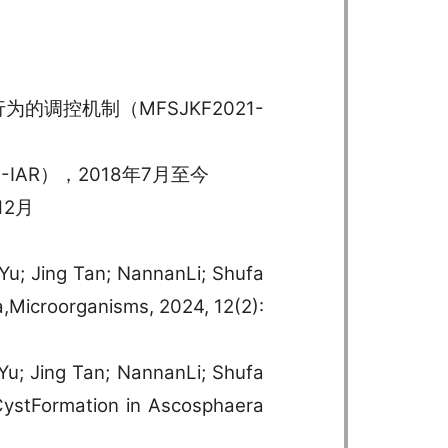
的调控机制（MFSJKF2021-
-IAR），2018年7月至今
12月
Yu; Jing Tan; NannanLi; Shufa
a,Microorganisms, 2024, 12(2):
u; Jing Tan; NannanLi; Shufa
CystFormation in Ascosphaera