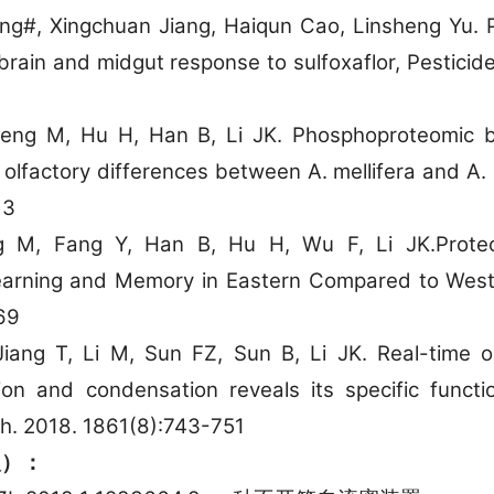
ng#, Xingchuan Jiang, Haiqun Cao, Linsheng Yu. 
rain and midgut response to sulfoxaflor, Pesticid
eng M, Hu H, Han B, Li JK. Phosphoproteomic bas
 olfactory differences between A. mellifera and A
13
 M, Fang Y, Han B, Hu H, Wu F, Li JK.Proteo
earning and Memory in Eastern Compared to Weste
69
ng T, Li M, Sun FZ, Sun B, Li JK. Real-time ob
n and condensation reveals its specific functi
h. 2018. 1861(8):743-751
人）：