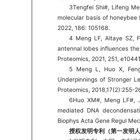
3Tengfei Shi#, Lifeng Me
molecular basis of honeybee b
2022, 186: 105168.
4 Meng LF, Altaye SZ, F
antennal lobes influences the
Proteomics, 2021, 251, e1044
5 Meng L, Huo X, Feng
Underpinnings of Stronger L
Proteomics, 2018,17(2):255-2
6Huo XM#, Meng LF#, Jia
mediated DNA decondensatio
Biophys Acta Gene Regul Mec
授权发明专利（第一发明