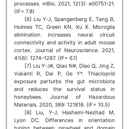
processes. mBio. 2021, 12(3): e00751-21.
(IF= 7.8)
[6] Liu Y-J, Spangenberg E, Tang B,
Holmes TC, Green KN, Xu X. Microglia
elimination increases neural circuit
connectivity and activity in adult mouse
cortex. Journal of Neuroscience. 2021,
41(6): 1274–1287. (IF= 6.1)
[7] Liu Y-J#, Qiao N#, Diao Q, Jing Z,
Vukanti R, Dai P, Ge Y*. Thiacloprid
exposure perturbs the gut microbiota
and reduces the survival status in
honeybees. Journal of Hazardous
Materials. 2020, 389: 121818. (IF= 10.5)
[8] Liu, Y-J, Hashemi-Nezhad M,
Lyon DC. Differences in orientation
tuning between pinwheel and domain