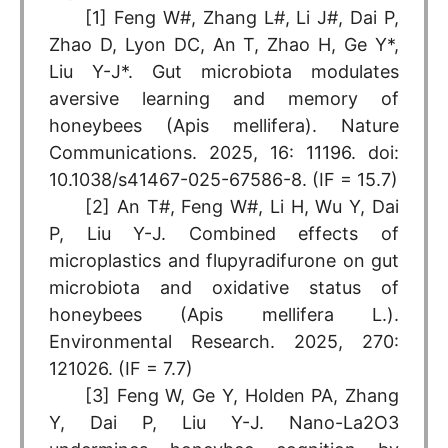
[1] Feng W#, Zhang L#, Li J#, Dai P,
Zhao D, Lyon DC, An T, Zhao H, Ge Y*,
Liu Y-J*. Gut microbiota modulates
aversive learning and memory of
honeybees (Apis mellifera). Nature
Communications. 2025, 16: 11196. doi:
10.1038/s41467-025-67586-8. (IF = 15.7)
[2] An T#, Feng W#, Li H, Wu Y, Dai
P, Liu Y-J. Combined effects of
microplastics and flupyradifurone on gut
microbiota and oxidative status of
honeybees (Apis mellifera L.).
Environmental Research. 2025, 270:
121026. (IF = 7.7)
[3] Feng W, Ge Y, Holden PA, Zhang
Y, Dai P, Liu Y-J. Nano-La2O3