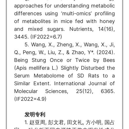
approaches for understanding metabolic
differences using ‘multi-omics’ profiling
of metabolites in mice fed with honey
and mixed sugars. Nutrients, 14(16),
3445. (IF2022=6.7)
5. Wang, X., Zheng, X., Wang, X., Ji,
Q., Peng, W., Liu, Z., & Zhao, Y*. (2024).
Being Stung Once or Twice by Bees
(Apis mellifera L.) Slightly Disturbed the
Serum Metabolome of SD Rats to a
Similar Extent. International Journal of
Molecular Sciences, 25(12), 6365.
(IF2022=4.9)
发明专利
1. 赵亚周, 彭文君, 田文礼, 方小明, 国占