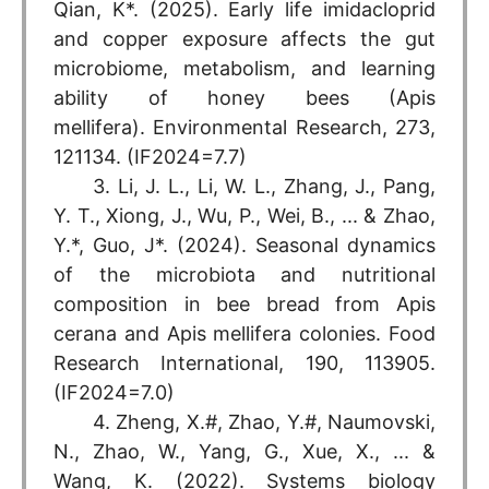
Qian, K*. (2025). Early life imidacloprid
and copper exposure affects the gut
microbiome, metabolism, and learning
ability of honey bees (Apis
mellifera). Environmental Research, 273,
121134. (IF2024=7.7)
3. Li, J. L., Li, W. L., Zhang, J., Pang,
Y. T., Xiong, J., Wu, P., Wei, B., ... & Zhao,
Y.*, Guo, J*. (2024). Seasonal dynamics
of the microbiota and nutritional
composition in bee bread from Apis
cerana and Apis mellifera colonies. Food
Research International, 190, 113905.
(IF2024=7.0)
4. Zheng, X.#, Zhao, Y.#, Naumovski,
N., Zhao, W., Yang, G., Xue, X., ... &
Wang, K. (2022). Systems biology