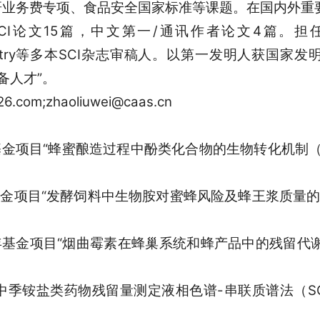
业务费专项、食品安全国家标准等课题。在国内外重
文15篇，中文第一/通讯作者论文4篇。担任Food Che
ood Chemistry等多本SCI杂志审稿人。以第一发明人
备人才”。
6.com;zhaoliuwei@caas.cn
金项目“蜂蜜酿造过程中酚类化合物的生物转化机制（323
金项目“发酵饲料中生物胺对蜜蜂风险及蜂王浆质量的影响（
基金项目“烟曲霉素在蜂巢系统和蜂产品中的残留代谢规律（
季铵盐类药物残留量测定液相色谱-串联质谱法（SCB-2