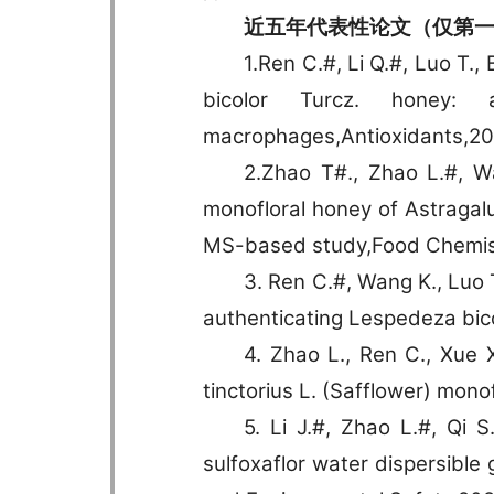
近五年代表性论文（仅第
1.Ren C.#, Li Q.#, Luo T.
bicolor Turcz. honey: a
macrophages,Antioxidants,20
2.Zhao T#., Zhao L.#, Wan
monofloral honey of Astraga
MS-based study,Food Chemis
3. Ren C.#, Wang K., Luo 
authenticating Lespedeza bico
4. Zhao L., Ren C., Xue 
tinctorius L. (Safflower) mon
5. Li J.#, Zhao L.#, Qi 
sulfoxaflor water dispersible 