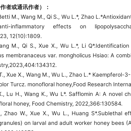
一作者或通讯作者）：
, Betti M., Wang M., Qi S., Wu L.*, Zhao L.*Antioxi
nti-inflammatory effects on lipopolysacc
23, 12(10):1809.
g M., Qi S., Xue X., Wu L.*, Li Q*.Identification
lus membranaceus var. mongholicus Hsiao: A comb
try,2023,404:134312.
T., Xue X., Wang M., Wu L., Zhao L.* Kaempferol-3
lor Turcz. monofloral honey,Food Research Interna
X., Lu H., Wang K., Wu L*. Safflomin A: A novel 
ofloral honey, Food Chemistry, 2022,366:130584.
S., Zhao W., Xue X., Wu L., Huang S*.Sublethal ef
granules) on larval and adult worker honey bees (A