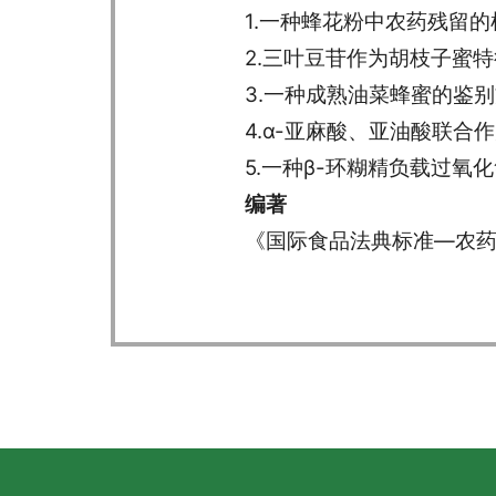
1.一种蜂花粉中农药残留的检测
2.三叶豆苷作为胡枝子蜜特征
3.一种成熟油菜蜂蜜的鉴别方法
4.α-亚麻酸、亚油酸联合作
5.一种β-环糊精负载过氧化氢
编著
《国际食品法典标准—农药最