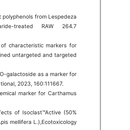
dant polyphenols from Lespedeza
haride-treated RAW 264.7
 of characteristic markers for
ined untargeted and targeted
-O-galactoside as a marker for
tional, 2023, 160:111667.
chemical marker for Carthamus
fects of Isoclast™Active (50%
pis mellifera L.),Ecotoxicology