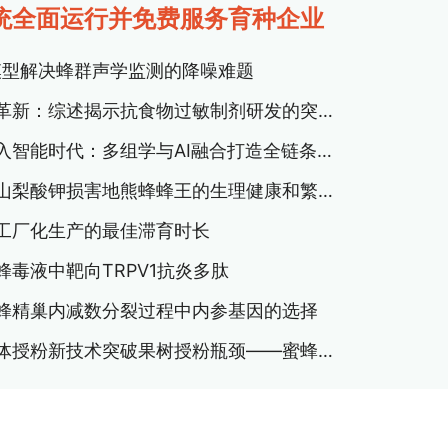
统全面运行并免费服务育种企业
t模型解决蜂群声学监测的降噪难题
食物过敏治疗迎革新：综述揭示抗食物过敏制剂研发的突破性进展
蜂蜜认证溯源迈入智能时代：多组学与AI融合打造全链条品质保障体系
研究揭示高剂量山梨酸钾损害地熊蜂蜂王的生理健康和繁殖能力
工厂化生产的最佳滞育时长
毒液中靶向TRPV1抗炎多肽
蜜蜂所与哈萨克斯坦（养鹿、养蜂）农业有机技术研究所、伊犁哈萨克自治州农业科学研究所开展合作交流
蜂精巢内减数分裂过程中内参基因的选择
蜂机协同高效液体授粉新技术突破果树授粉瓶颈——蜜蜂所提出液体授粉新模式