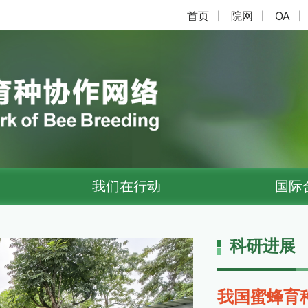
首页
院网
OA
|
|
|
我们在行动
国际
科研进展
我国蜜蜂育