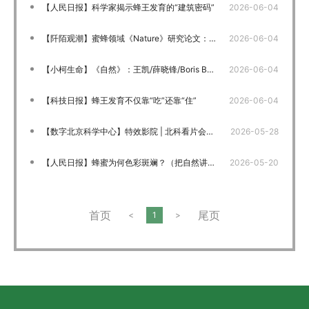
【人民日报】科学家揭示蜂王发育的“建筑密码”
2026-06-04
【阡陌观潮】蜜蜂领域《Nature》研究论文：全新视角解读蜂王发育的“建筑密码”
2026-06-04
【小柯生命】《自然》：王凯/薛晓锋/Boris Baer等发现王台对蜂王发育有决定性作用
2026-06-04
【科技日报】蜂王发育不仅靠“吃”还靠“住”
2026-06-04
【数字北京科学中心】特效影院 | 北科看片会：微观世界探寻生命法则，看见微小生命的宏大力量
2026-05-28
【人民日报】蜂蜜为何色彩斑斓？（把自然讲给你听）
2026-05-20
首页
尾页
<
1
>