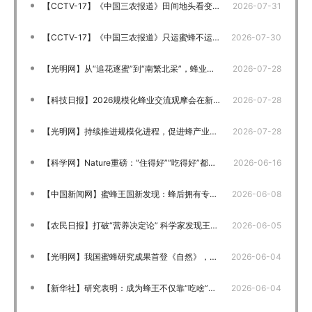
【CCTV-17】《中国三农报道》田间地头看变化 新疆阿勒泰 创新养蜂合作模式 蜂农增收瓜果提质
2026-07-31
【CCTV-17】《中国三农报道》只运蜜蜂不运家 “笼蜂”转运减少损耗降成本
2026-07-30
【光明网】从“追花逐蜜”到“南繁北采”，蜂业规模化的破题之路
2026-07-28
【科技日报】2026规模化蜂业交流观摩会在新疆举行
2026-07-28
【光明网】持续推进规模化进程，促进蜂产业提质增效
2026-07-28
【科学网】Nature重磅：“住得好”“吃得好”都重要 中国科学家打破蜂王浆决定论
2026-06-16
【中国新闻网】蜜蜂王国新发现：蜂后拥有专属“王室建筑师”打造巢室
2026-06-08
【农民日报】打破“营养决定论” 科学家发现王台对蜂王发育的关键性作用
2026-06-05
【光明网】我国蜜蜂研究成果首登《自然》，全新视角解读蜂王发育的“建筑密码”
2026-06-04
【新华社】研究表明：成为蜂王不仅靠“吃啥”，更靠“住哪”
2026-06-04