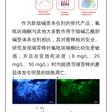
作为新烟碱类杀虫剂的替代产品，氟
吡呋喃酮与其他大多数作用于烟碱乙酰胆
碱受体杀虫剂相比，其对蜜蜂相对安全。
研究发现哺育蜂对氟吡呋喃酮比幼虫更敏
感，并且在亚致死浓度（8 mg/L、20
mg/L、50 mg/L）时均能诱导哺育蜂的蘑
菇体发生明显的细胞凋亡。