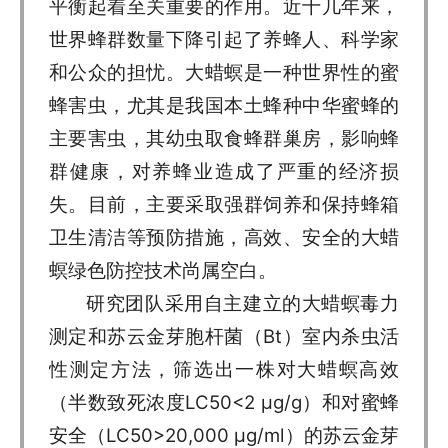
平衡起着至关重要的作用。近十几年来，
世界蜂群数量下降引起了养蜂人、科学家
和公众的担忧。大蜡螟是一种世界性的蜜
蜂害虫，尤其是我国本土蜂种中华蜜蜂的
主要害虫，其幼虫取食蜂群巢房，影响蜂
群健康，对养蜂业造成了严重的经济损
失。目前，主要采取强群饲养和保持蜂箱
卫生清洁等预防措施，高效、安全的大蜡
螟绿色防控技术尚属空白。
研究团队采用自主建立的大蜡螟毒力
测定和苏云金芽胞杆菌（Bt）室内杀虫活
性测定方法，筛选出一株对大蜡螟高效
（半数致死浓度LC50<2 μg/g）和对蜜蜂
安全（LC50>20,000 μg/ml）的苏云金芽