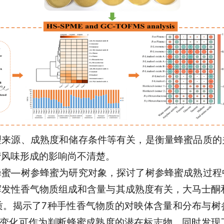
理来源、成熟度和储存条件等有关，是衡量蜂蜜品质的
蜜风味形成的影响尚不清楚。
蜂蜜—树参蜂蜜为研究对象，探讨了树参蜂蜜成熟过程
发性香气物质组成和含量与其成熟度有关，大马士酮和
质。揭示了7种手性香气物质的对映体含量和分布与树
变化可作为判断蜂蜜成熟度的潜在标志物。同时发现