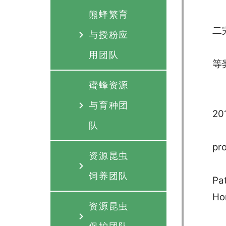
熊蜂繁育
二
与授粉应
用团队
等
蜜蜂资源
与育种团
20
队
pr
资源昆虫
饲养团队
Pa
Ho
资源昆虫