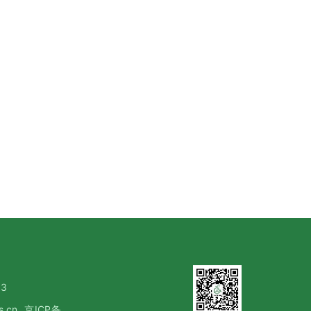
3
s.cn
京ICP备