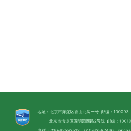
地址：北京市海淀区香山北沟一号 邮编：100093
北京市海淀区圆明园西路2号院 邮编：10019
电话：010-62593512，010-62592440 iar.caa