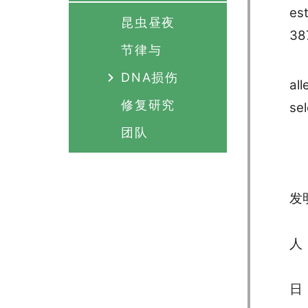
est
昆虫昼夜
38
节律与
DNA损伤
all
修复研究
sel
团队
发
人
日