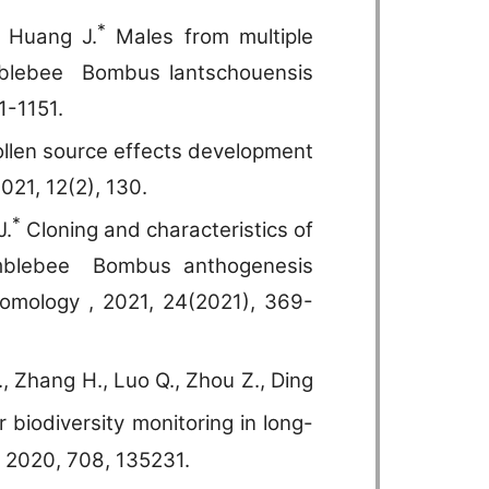
*
Huang J.
Males from multiple
mblebee Bombus lantschouensis
1-1151.
llen source effects development
021, 12(2), 130.
*
J.
Cloning and characteristics of
bumblebee Bombus anthogenesis
tomology , 2021, 24(2021), 369-
Y., Zhang H., Luo Q., Zhou Z., Ding
r biodiversity monitoring in long-
, 2020, 708, 135231.