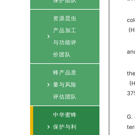
保护团队
资源昆虫
co
(H
产品加工
与功能评
and
价团队
蜂产品质
th
(H
量与风险
37
评估团队
中华蜜蜂
G. 
te
保护与利