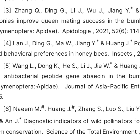
*
[3] Zhang Q., Ding G., Li J., Wu J., Jiang Y.
& 
lonies improve queen mating success in the bu
ymenoptera: Apidae). Apidologie , 2021, 52(6): 114
*
*
[4] Lan J., Ding G., Ma W., Jiang Y.
& Huang J.
Po
 behavioral preferences in honey bees. Insects , 2
*
[5] Wang L., Dong K., He S., Li J., Jie W.
& Huang 
e antibacterial peptide gene abaecin in the 
ymenoptera:·Apidae). Journal of Asia-Pacific En
5.
#
#
[6] Naeem M.
, Huang J.
, Zhang S., Luo S., Liu 
*
& An J.
Diagnostic indicators of wild pollinators fo
rm conservation. Science of the Total Environment 