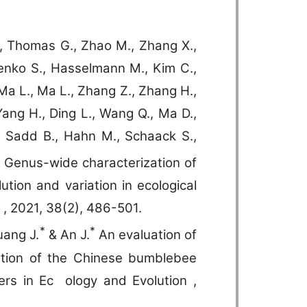
., Thomas G., Zhao M., Zhang X.,
arenko S., Hasselmann M., Kim C.,
Ma L., Ma L., Zhang Z., Zhang H.,
Yang H., Ding L., Wang Q., Ma D.,
, Sadd B., Hahn M., Schaack S.,
 Genus-wide characterization of
tion and variation in ecological
 , 2021, 38(2), 486-501.
*
*
uang J.
& An J.
An evaluation of
vation of the Chinese bumblebee
s in Ec ology and Evolution ,