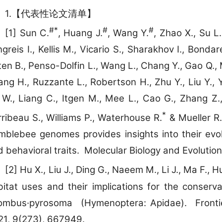
1.【代表性论文清单】
#*
#
#
[1] Sun C.
, Huang J.
, Wang Y.
, Zhao X., Su L
greis I., Kellis M., Vicario S., Sharakhov I., Bond
en B., Penso-Dolfin L., Wang L., Chang Y., Gao Q., 
ng H., Ruzzante L., Robertson H., Zhu Y., Liu Y., 
 W., Liang C., Itgen M., Mee L., Cao G., Zhang Z.
*
ribeau S., Williams P., Waterhouse R.
& Mueller R.
mblebee genomes provides insights into their evolu
 behavioral traits. Molecular Biology and Evolution
[2] Hu X., Liu J., Ding G., Naeem M., Li J., Mа F., H
bitat uses and their implications for the conser
mbus·pyrosoma (Hymenoptera: Apidae). Frontier
21, 9(273), 667949.