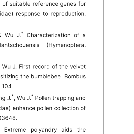
n of suitable reference genes for
dae) response to reproduction.
*
 Wu J.
Characterization of a
 lantschouensis (Hymenoptera,
 Wu J. First record of the velvet
rasitizing the bumblebee Bombus
 104.
*
*
ng J.
, Wu J.
Pollen trapping and
ae) enhance pollen collection of
203648.
Extreme polyandry aids the