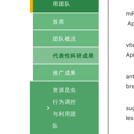
用团队
mi
首席
Api
团队概况
vi
Api
代表性科研成果
推广成果
an
br
资源昆虫
行为调控
su
与利用团
le
队