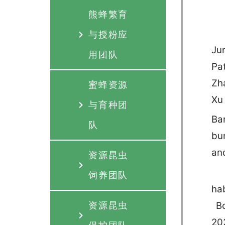
熊蜂繁育
与授粉应
Jun
用团队
Pat
Zha
蜜蜂资源
Xu
与育种团
Bar
队
bu
and
资源昆虫
饲养团队
ha
Bo
资源昆虫
20