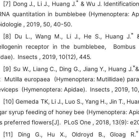
*
[7] Dong J., Li J., Huang J.
& Wu J. Identificatio
RNA quantitation in bumblebee (Hymenoptera: Api
dologie , 2019, 50, 40-50.
*
[8] Du L., Wang M., Li J., He S., Huang J.
&
tellogenin receptor in the bumblebee, Bombus
dae). Insects , 2019, 10(12), 445.
*
[9] Su W., Liang C., Ding G., Jiang Y., Huang J.
&
t Mutilla europaea (Hymenoptera: Mutillidae) pa
eviceps (Hymenoptera: Apidae). Insects , 2019, 10,
[10] Gemeda TK, Li J., Luo S., Yang H., Jin T., Hua
gar syrup feeding of honey bee (Hymenoptera: Apid
ss preferred flowers[J]. PLoS One , 2018, 13(9): e
*
[11] Ding G., Hu X., Oldroyd B., Gloag R.