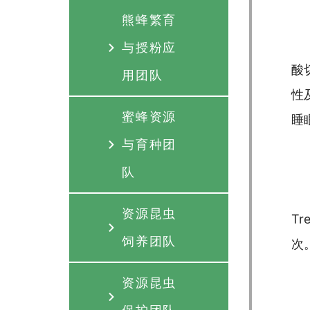
熊蜂繁育
与授粉应
酸
用团队
性
蜜蜂资源
睡
与育种团
队
资源昆虫
T
饲养团队
次
资源昆虫