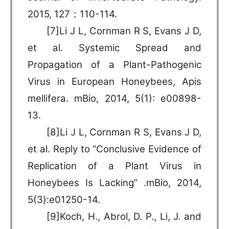
2015, 127：110-114.
[7]Li J L, Cornman R S, Evans J D,
et al. Systemic Spread and
Propagation of a Plant-Pathogenic
Virus in European Honeybees, Apis
mellifera. mBio, 2014, 5(1): e00898-
13.
[8]Li J L, Cornman R S, Evans J D,
et al. Reply to “Conclusive Evidence of
Replication of a Plant Virus in
Honeybees Is Lacking” .mBio, 2014,
5(3):e01250-14.
[9]Koch, H., Abrol, D. P., Li, J. and