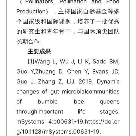
《Pollinators, Pollination and Food
Production》，主持国家自然基金等多
个国家级和国际课题，培养了一批优秀
的研究生和青年骨干，与国际顶尖团队
长期合作。
主要成果
[1]Wang L, Wu J, Li K, Sadd BM,
Guo Y,Zhuang D, Chen Y, Evans JD,
Guo J, Zhang Z, LiJ. 2019. Dynamic
changes of gut microbialcommunities
of bumble bee queens
throughimportant life stages.
mSystems 4:e00631-19.
https://doi.or
g/10.1128/mSystems.00631-19
.