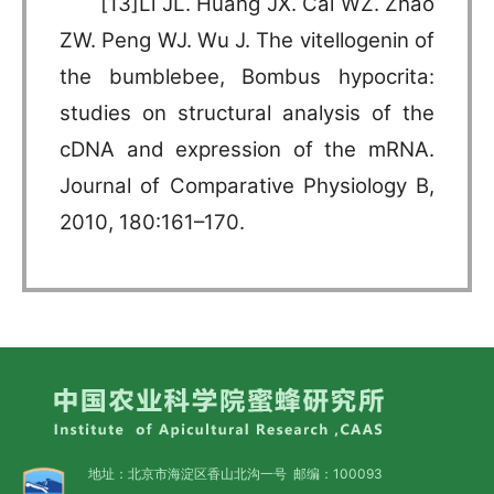
[13]Li JL. Huang JX. Cai WZ. Zhao
ZW. Peng WJ. Wu J. The vitellogenin of
the bumblebee, Bombus hypocrita:
studies on structural analysis of the
cDNA and expression of the mRNA.
Journal of Comparative Physiology B,
2010, 180:161–170.
地址：北京市海淀区香山北沟一号 邮编：100093