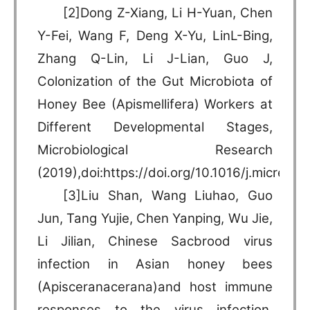
[2]Dong Z-Xiang, Li H-Yuan, Chen
Y-Fei, Wang F, Deng X-Yu, LinL-Bing,
Zhang Q-Lin, Li J-Lian, Guo J,
Colonization of the Gut Microbiota of
Honey Bee (Apismellifera) Workers at
Different Developmental Stages,
Microbiological Research
(2019),doi:https://doi.org/10.1016/j.micres.
[3]Liu Shan, Wang Liuhao, Guo
Jun, Tang Yujie, Chen Yanping, Wu Jie,
Li Jilian, Chinese Sacbrood virus
infection in Asian honey bees
(Apisceranacerana)and host immune
responses to the virus infection.