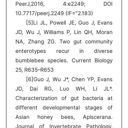
PeerJ,2016, 4:e2249; DOI
10.7717/peerj.2249 (IF="2.183)
[5]Li JL, Powell JE, Guo J, Evans
JD, Wu J, Williams P, Lin QH, Moran
NA, Zhang ZG. Two gut community
enterotypes recur in diverse
bumblebee species. Current Biology
25, R635–R653
[6]Guo J, Wu J*, Chen YP, Evans
JD, Dai RG, Luo WH, Li JL*.
Characterization of gut bacteria at
different developmental stages of
Asian honey bees, Apiscerana.
Journal of Invertebrate Pathology.