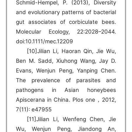
Schmid-Hempel, P. (2013), Diversity
and evolutionary patterns of bacterial
gut associates of corbiculate bees.
Molecular Ecology, 22:2028–2044.
doi:10.1111/mec.12209
[10]Jilian Li, Haoran Qin, Jie Wu,
Ben M. Sadd, Xiuhong Wang, Jay D.
Evans, Wenjun Peng, Yanping Chen.
The prevalence of parasites and
pathogens in Asian honeybees
Apiscerana in China. Plos one，2012,
7(11): e47955
[11]Jilian Li, Wenfeng Chen, Jie
Wu, Wenjun Peng, Jiandong An,