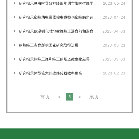
研究揭示噻虫啉导致神经细胞凋亡影响蜜蜂学习记忆
2023-05-24
研究揭示蜜蜂幼虫暴露噻虫啉损伤蜜蜂触角选择性和学习记忆行为
2023-04-24
研究揭示低温驯化对地熊蜂蜂王滞育前和滞育期营养物质的影响
2023-04-03
熊蜂蜂王滞育影响因素研究取得进展
2023-03-23
研究揭示熊蜂工蜂和蜂王的肠道微生物差异
2023-03-03
研究揭示体型较大的蜜蜂传粉效率更高
2023-02-23
首页
尾页
<
5
>