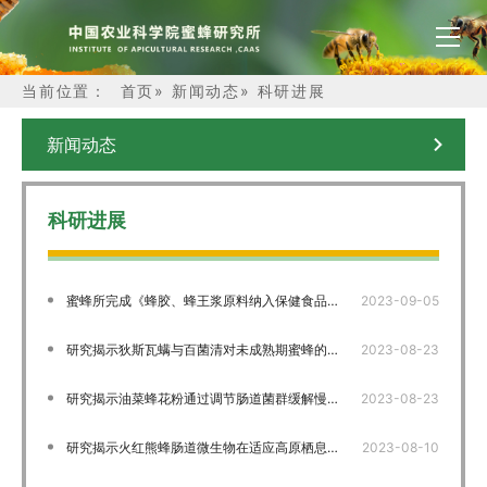
当前位置：
首页
»
新闻动态
»
科研进展
新闻动态
科研进展
蜜蜂所完成《蜂胶、蜂王浆原料纳入保健食品备案目录》项目验收
2023-09-05
研究揭示狄斯瓦螨与百菌清对未成熟期蜜蜂的交互作用机制
2023-08-23
研究揭示油菜蜂花粉通过调节肠道菌群缓解慢性非细菌性前列腺炎
2023-08-23
研究揭示火红熊蜂肠道微生物在适应高原栖息地的潜在作用
2023-08-10